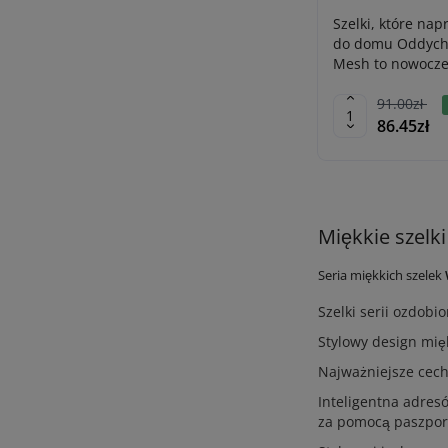
Szelki, które na
do domu Oddych
Mesh to nowoczesn
91.00zł
86.45zł
Miękkie szelk
Seria miękkich szelek
Szelki serii ozdob
Stylowy design mię
Najważniejsze cech
Inteligentna adres
za pomocą paszpor