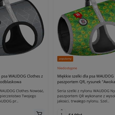
popularny
Niedostępne
la psa WAUDOG Clothes z
Miękkie szelki dla psa WAUDOG 
 odblaskowa
paszportem QR, rysunek "Awok
 WAUDOG Clothes Nowość,
Seria szelki z nylonu WAUDOG Ny
zpieczeństwo Twojego
paszportem QR wykonane z wysok
AUDOG pr..
jakości, trwałego nylonu. Szel..