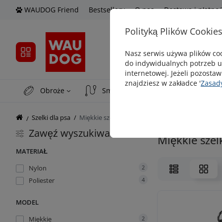
WAUDOG Friend
Bestsellery
O nas
Dostawa i płatno
Polityką Plików Cookie
Nasz serwis używa plików coo
do indywidualnych potrzeb u
internetowej. Jeżeli pozostaw
znajdziesz w zakładce '
Zasad
Obroże
Smycze
Smyczе automat
Szelki dla psa
Miękkie szelki
Zawęź wyszukiwanie
Miękkie szelk
MATERIAŁ
Nylon
2
Poliester
4
MODEL
Miękkie
2