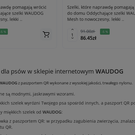
prawdę pomagają wrócić
Szelki, które naprawdę pomagają
ające szelki WAUDOG
do domu Oddychające szelki W
y, lekki ..
Mesh to nowoczesny, lekki ..
91.00zł
-5 %
-5 %
86.45zł
i dla psów w sklepie internetowym
WAUDOG
WAUDOG
z paszportem QR wykonane z wysokiej jakości, trwałego nylonu.
ione są modnymi, jaskrawymi wzorami.
kkich szelek wyróżni Twojego psa spośród innych, a paszport QR 
y miękkich szelek od
WAUDOG
:
ówka z paszportem QR: w przypadku zagubienia zwierzęcia, znalazc
tu QR.