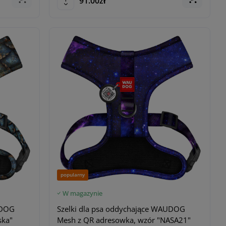
91.00zł
popularny
W magazynie
UDOG
Szelki dla psa oddychające WAUDOG
ska"
Mesh z QR adresowka, wzór "NASA21"