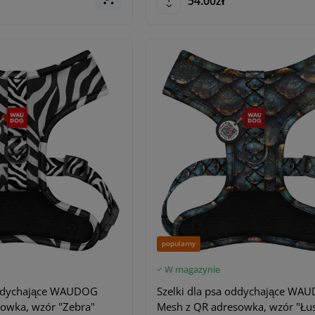
54.00zł
popularny
W magazynie
 oddychające WAUDOG
Szelki dla psa oddychające WA
owka, wzór "Zebra"
Mesh z QR adresowka, wzór "Łu