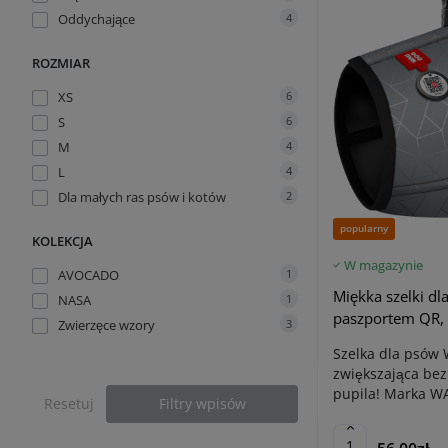
Oddychające
4
ROZMIAR
XS
6
S
6
M
4
L
4
Dla małych ras psów i kotów
2
popularny
KOLEKCJA
W magazynie
AVOCADO
1
Miękka szelki d
NASA
1
paszportem QR,
Zwierzęce wzory
3
Szelka dla psów
zwiększająca be
pupila! Marka W
Resetuj
Filtry wpisów