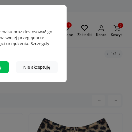
0
0
serwisu oraz dostosować go
Oglądane
Zakładki
Konto
Koszyk
 w swojej przeglądarce
rzykład
Obroża Waudog
ęci urządzenia. Szczegóły
Adresówki
Puller
1/2
ę
Nie akceptuję