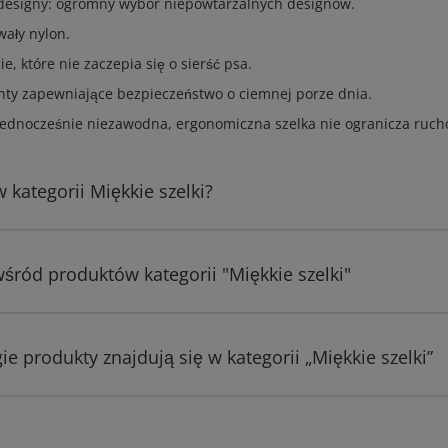
 designy: ogromny wybór niepowtarzalnych designów.
wały nylon.
e, które nie zaczepia się o sierść psa.
ty zapewniające bezpieczeństwo o ciemnej porze dnia.
e jednocześnie niezawodna, ergonomiczna szelka nie ogranicza ruch
kategorii Miękkie szelki?
wśród produktów kategorii "Miękkie szelki"
gie produkty znajdują się w kategorii „Miękkie szelki”