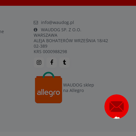
info@waudog.pl
WAUDOG SP. Z O.O.
ne
WARSZAWA
ALEJA BOHATERÓW WRZEŚNIA 18/42
02-389
KRS 0000988298
WAUDOG sklep
na Allegro