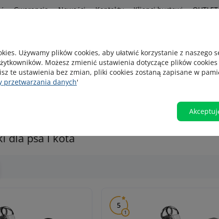
ść
Gwarancja
Nowości
Kontakty
Klienci hurtowi
OUTLET
s
kies. Używamy plików cookies, aby ułatwić korzystanie z naszego 
żytkowników. Możesz zmienić ustawienia dotyczące plików cookies
Szukam na p
isz te ustawienia bez zmian, pliki cookies zostaną zapisane w pami
y przetwarzania danych
'
yczne
Szelki
Ubranka
Kagańce
Akceptuj
i dla psa I kota
5
1