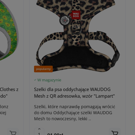
popularny
W magazynie
Clothes z
Szelki dla psa oddychające WAUDOG
ado"
Mesh z QR adresowka, wzór "Lampart"
lonz
Szelki, które naprawdę pomagają wrócić
iej
do domu Oddychające szelki WAUDOG
Mesh to nowoczesny, lekki ..