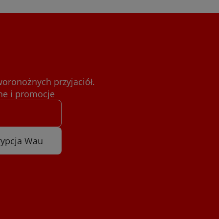
woronożnych przyjaciół.
e i promocje
rypcja Wau