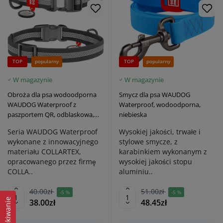
TOP
popularny
TOP
popularny
W magazynie
W magazynie
Obroża dla psa wodoodporna
Smycz dla psa WAUDOG
WAUDOG Waterproof z
Waterproof, wodoodporna,
paszportem QR, odblaskowa,
niebieska
plastikowa klamra fastex, szara
Seria WAUDOG Waterproof
Wysokiej jakości, trwałe i
wykonane z innowacyjnego
stylowe smycze, z
materiału COLLARTEX,
karabinkiem wykonanym z
opracowanego przez firmę
wysokiej jakości stopu
COLLA..
aluminiu..
40.00zł
51.00zł
-5 %
-5 %
38.00zł
48.45zł