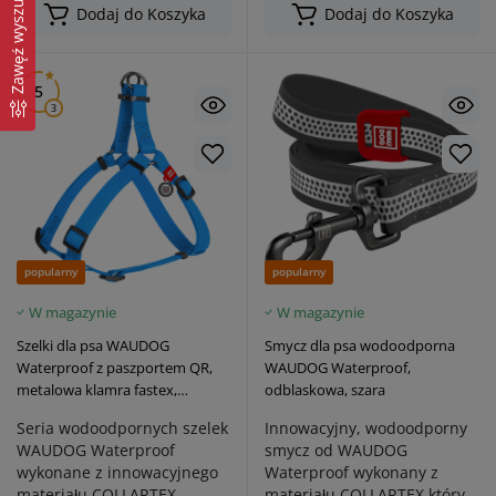
Zawęź wyszukiwanie
Dodaj do Koszyka
Dodaj do Koszyka
5
3
popularny
popularny
W magazynie
W magazynie
Szelki dla psa WAUDOG
Smycz dla psa wodoodporna
Waterproof z paszportem QR,
WAUDOG Waterproof,
metalowa klamra fastex,
odblaskowa, szara
niebieskie
Seria wodoodpornych szelek
Innowacyjny, wodoodporny
WAUDOG Waterproof
smycz od WAUDOG
wykonane z innowacyjnego
Waterproof wykonany z
materiału COLLARTEX,
materiału COLLARTEX który