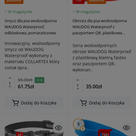
popularny
TOP
popularny
W magazynie
W magazynie
Smycz dla psa wodoodporna
Obroża dla psa wodoodporna
WAUDOG Waterproof,
WAUDOG Waterproof z
odblaskowa, pomarańczowa
paszportem QR, plastikowa
klamra fastex, czerwona
Innowacyjny, wodoodporny
Seria wodoodpornych
smycz od WAUDOG
obroże WAUDOG Waterproof
Waterproof wykonany z
z plastikową klamrą fastex
materiału COLLARTEX który
oraz paszportem QR,
został opra..
wykonan..
65.00zł
-5 %
61.75zł
35.00zł
Dodaj do Koszyka
Dodaj do Koszyka
5
5