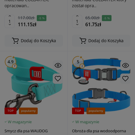
opracowan..
został opra..
117.00zł
65.00zł
-5 %
-5 %
111.15zł
61.75zł
Dodaj do Koszyka
Dodaj do Koszyka
4.9
5
7
2
TOP
popularny
TOP
popularny
W magazynie
W magazynie
Smycz dla psa WAUDOG
Obroża dla psa wodoodporna