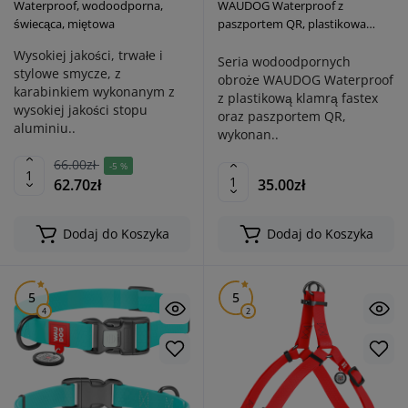
Waterproof, wodoodporna,
WAUDOG Waterproof z
świecąca, miętowa
paszportem QR, plastikowa
klamra fastex, błękitna
Wysokiej jakości, trwałe i
Seria wodoodpornych
stylowe smycze, z
obroże WAUDOG Waterproof
karabinkiem wykonanym z
z plastikową klamrą fastex
wysokiej jakości stopu
oraz paszportem QR,
aluminiu..
wykonan..
66.00zł
-5 %
62.70zł
35.00zł
Dodaj do Koszyka
Dodaj do Koszyka
5
5
4
2