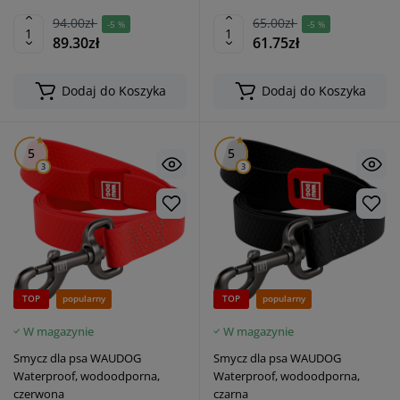
94.00zł
65.00zł
-5 %
-5 %
89.30zł
61.75zł
Dodaj do Koszyka
Dodaj do Koszyka
5
5
3
3
TOP
popularny
TOP
popularny
W magazynie
W magazynie
Smycz dla psa WAUDOG
Smycz dla psa WAUDOG
Waterproof, wodoodporna,
Waterproof, wodoodporna,
czerwona
czarna