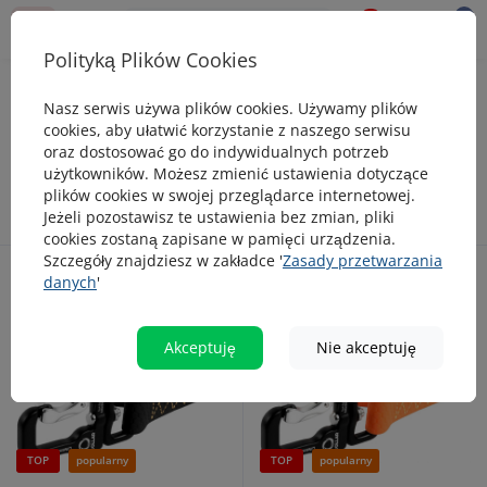
0
0
Polityką Plików Cookies
Dizajnerskie akcesoria
Wodoodporne
Nasz serwis używa plików cookies. Używamy plików
Wodoodporne
cookies, aby ułatwić korzystanie z naszego serwisu
oraz dostosować go do indywidualnych potrzeb
użytkowników. Możesz zmienić ustawienia dotyczące
plików cookies w swojej przeglądarce internetowej.
Jeżeli pozostawisz te ustawienia bez zmian, pliki
cookies zostaną zapisane w pamięci urządzenia.
Szczegóły znajdziesz w zakładce '
Zasady przetwarzania
danych
'
Akceptuję
Nie akceptuję
TOP
popularny
TOP
popularny