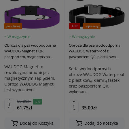
popularny
TOP
popularny
W magazynie
W magazynie
Obroża dla psa wodoodporna
Obroża dla psa wodoodporna
WAUDOG Magnet z QR
WAUDOG Waterproof z
paszportem, magnetyczna
paszportem QR, plastikowa
klamra fastex, fioletowa
klamra fastex, czarna
WAUDOG Magnet to
Seria wodoodpornych
rewolucyjna amunicja z
obroże WAUDOG Waterproof
magnetycznym zapięciem.
z plastikową klamrą fastex
Obroża WAUDOG Magnet
oraz paszportem QR,
jest wyposażon..
wykonan..
65.00zł
-5 %
61.75zł
35.00zł
Dodaj do Koszyka
Dodaj do Koszyka