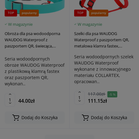
TOP
popularny
TOP
popularny
W magazynie
W magazynie
Obroża dla psa wodoodporna
Szelki dla psa WAUDOG
WAUDOG Waterproof z
Waterproof z paszportem QR,
paszportem QR, świecąca,
metalowa klamra fastex,
plastikowa klamra fastex,
czerwone
Seria wodoodpornych szelek
miętowa
Seria wodoodpornych
WAUDOG Waterproof
obroże WAUDOG Waterproof
wykonane z innowacyjnego
z plastikową klamrą fastex
materiału COLLARTEX,
oraz paszportem QR,
opracowan..
wykonan..
117.00zł
-5 %
44.00zł
111.15zł
Dodaj do Koszyka
Dodaj do Koszyka