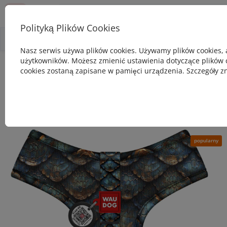
Polityką Plików Cookies
0
Wszystko o produkcie
Opis
Pytanie - odpowiedź
Nasz serwis używa plików cookies. Używamy plików cookies, 
użytkowników. Możesz zmienić ustawienia dotyczące plików co
Szelki dla psa
Szelki dla psa oddychające WAUDOG Mesh z QR adr
cookies zostaną zapisane w pamięci urządzenia. Szczegóły zn
Szelki dla psa oddychające WAUDOG
Mesh z QR adresowka, wzór "Łuska"
popularny