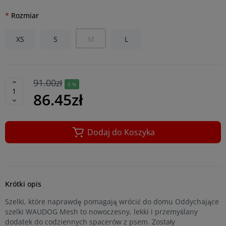
Rozmiar
XS
S
M
L
91.00zł
5 %
86.45zł
Dodaj do Koszyka
Krótki opis
Szelki, które naprawdę pomagają wrócić do domu Oddychające
szelki WAUDOG Mesh to nowoczesny, lekki i przemyślany
dodatek do codziennych spacerów z psem. Zostały