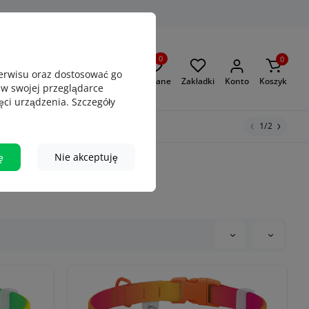
0
0
serwisu oraz dostosować go
Oglądane
Zakładki
Konto
Koszyk
 w swojej przeglądarce
rzykład
Obroża Waudog
ęci urządzenia. Szczegóły
Adresówki
Puller
1/2
ę
Nie akceptuję