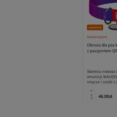
popularny
Niedostępne
Obroża dla psa
z paszportem QR,
Świetna nowość 
amunicji WAUDOG
smycze i szelki z
46.00zł