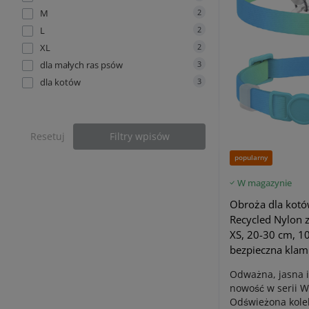
M
2
L
2
XL
2
dla małych ras psów
3
dla kotów
3
Resetuj
Filtry wpisów
popularny
W magazynie
Obroża dla kot
Recycled Nylon 
XS, 20-30 cm, 1
bezpieczna klamr
Odważna, jasna i
nowość w serii 
Odświeżona kolek