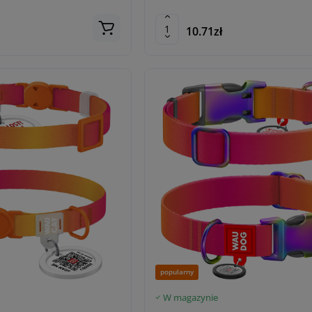
10.71zł
popularny
W magazynie