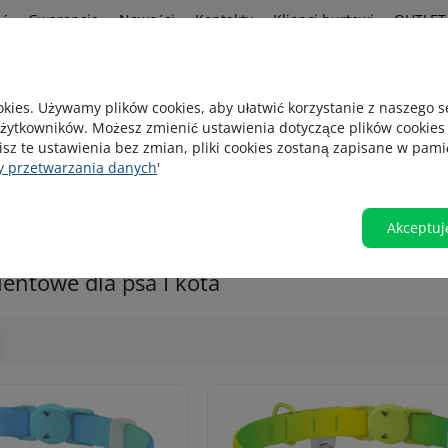
ść
Gwarancja
Nowości
Kontakty
Klienci hurtowi
OUTLET
s
kies. Używamy plików cookies, aby ułatwić korzystanie z naszego 
żytkowników. Możesz zmienić ustawienia dotyczące plików cookies
Szukam na p
isz te ustawienia bez zmian, pliki cookies zostaną zapisane w pami
y przetwarzania danych
'
yczne
Szelki
Ubranka
Kagańce
Akceptuj
entowe dla psa I kota