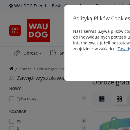
WAUDOG Friend
Bestsellery
O nas
Dostawa i płatno
Polityką Plików Cookie
Nasz serwis używa plików coo
do indywidualnych potrzeb u
internetowej. Jeżeli pozostaw
znajdziesz w zakładce '
Zasad
Obroże
Smycze
Smyczе automat
Obroże
Obroże gradientowe
Zawęź wyszukiwanie
Obroże gradi
NOWY
Tylko nowy
2
ROZMIAR
XS
6
S
2