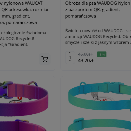
ów nylonowa WAUCAT
Obroża dla psa WAUDOG Nylon 
z QR adresowka, rozmiar
z paszportem QR, gradient,
0 mm, gradient,
pomarańczowa
mra, pomarańczowa
Świetna nowość od WAUDOG - se
 ekologicznie świadoma
amunicji WAUDOG Recycled. Obr
WAUDOG Recycled!
smycze i szelki z jasnym wzorem .
cja "Gradient..
46.00zł
-5 %
43.70zł