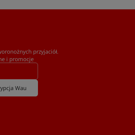
woronożnych przyjaciół.
e i promocje
rypcja Wau