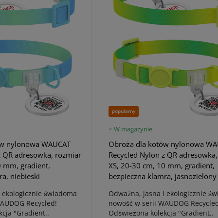
popularny
W magazynie
ów nylonowa WAUCAT
Obroża dla kotów nylonowa W
z QR adresowka, rozmiar
Recycled Nylon z QR adresowka,
0 mm, gradient,
XS, 20-30 cm, 10 mm, gradient,
a, niebieski
bezpieczna klamra, jasnozielony
 ekologicznie świadoma
Odważna, jasna i ekologicznie ś
WAUDOG Recycled!
nowość w serii WAUDOG Recycled
cja "Gradient..
Odświeżona kolekcja "Gradient..