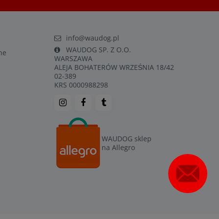
info@waudog.pl
WAUDOG SP. Z O.O.
ne
WARSZAWA
ALEJA BOHATERÓW WRZEŚNIA 18/42
02-389
KRS 0000988298
WAUDOG sklep
na Allegro