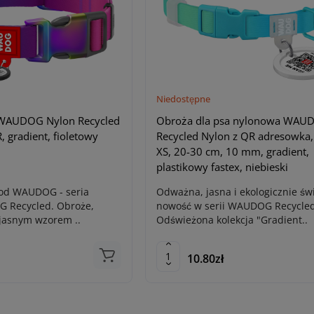
Niedostępne
 WAUDOG Nylon Recycled
Obroża dla psa nylonowa WAU
 gradient, fioletowy
Recycled Nylon z QR adresowka,
XS, 20-30 cm, 10 mm, gradient,
plastikowy fastex, niebieski
od WAUDOG - seria
Odważna, jasna i ekologicznie ś
 Recycled. Obroże,
nowość w serii WAUDOG Recycled
 jasnym wzorem ..
Odświeżona kolekcja "Gradient..
10.80zł