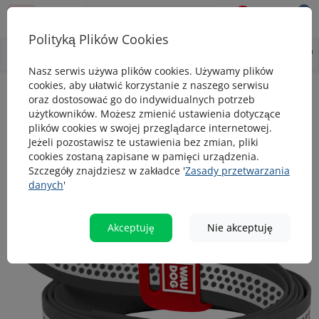
0
0
Polityką Plików Cookies
0
Wszystko o produkcie
Opis
Pytanie - odpowiedź
Nasz serwis używa plików cookies. Używamy plików
cookies, aby ułatwić korzystanie z naszego serwisu
Smycze
Smycz dla psa wodoodporna WAUDOG Waterproof, odbla
oraz dostosować go do indywidualnych potrzeb
użytkowników. Możesz zmienić ustawienia dotyczące
Smycz dla psa wodoodporna WAUDOG
plików cookies w swojej przeglądarce internetowej.
Waterproof, odblaskowa, szara
Jeżeli pozostawisz te ustawienia bez zmian, pliki
cookies zostaną zapisane w pamięci urządzenia.
Szczegóły znajdziesz w zakładce '
Zasady przetwarzania
danych
'
popularny
Akceptuję
Nie akceptuję