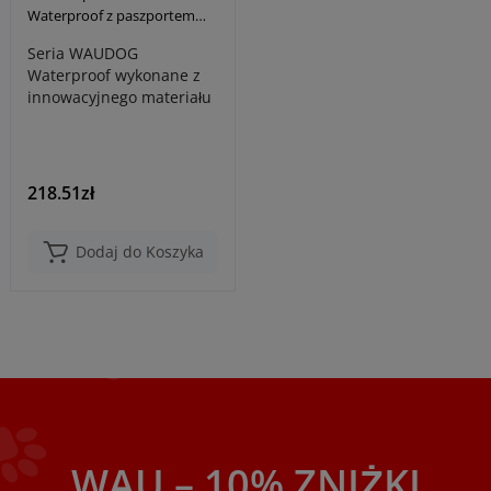
Waterproof z paszportem
QR, odblaskowa, plastikowa
Seria WAUDOG
klamra fastex, szara
Waterproof wykonane z
innowacyjnego materiału
COLLARTEX,
opracowanego przez
firmę COLLA..
218.51zł
Dodaj do Koszyka
WAU – 10% ZNIŻKI