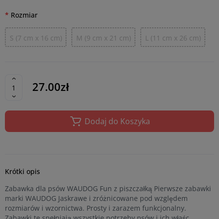
Rozmiar
S (7 cm x 16 cm)
M (9 cm x 21 cm)
L (11 cm x 26 cm)
27.00zł
Dodaj do Koszyka
Krótki opis
Zabawka dla psów WAUDOG Fun z piszczałką Pierwsze zabawki
marki WAUDOG Jaskrawe i zróżnicowane pod względem
rozmiarów i wzornictwa. Prosty i zarazem funkcjonalny.
Zabawki te spełniają wszystkie potrzeby psów i ich właśc...