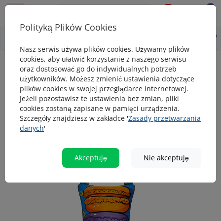
0
0
Polityką Plików Cookies
0
Wszystko o produkcie
Opis
Pytanie - odpowiedź
Nasz serwis używa plików cookies. Używamy plików
cookies, aby ułatwić korzystanie z naszego serwisu
Zabawki dla psa
Zabawka dla psów WAUDOG Fun z piszczałką, rys
oraz dostosować go do indywidualnych potrzeb
użytkowników. Możesz zmienić ustawienia dotyczące
Zabawka dla psów WAUDOG Fun z
plików cookies w swojej przeglądarce internetowej.
piszczałką, rysunek "Makaronik"
Jeżeli pozostawisz te ustawienia bez zmian, pliki
cookies zostaną zapisane w pamięci urządzenia.
Szczegóły znajdziesz w zakładce '
Zasady przetwarzania
danych
'
popularny
Akceptuję
Nie akceptuję