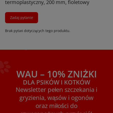
termoplastyczny, 200 mm, fioletowy
Zadaj pytanie
Brak pytań dotyczących tego produktu.
WAU – 10% ZNIŻKI
DLA PSIKÓW I KOTKÓW
Newsletter pełen szczekania i
gryzienia, wąsów i ogonów
oraz miłości do