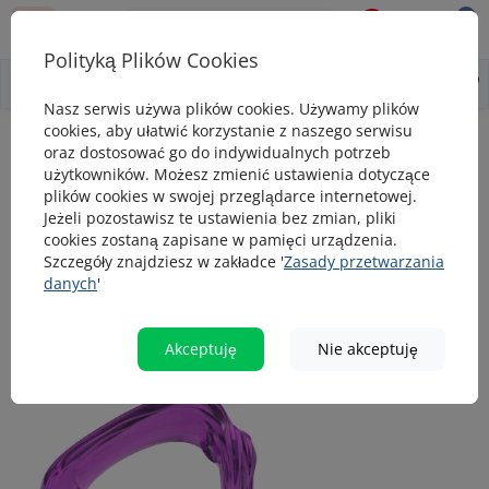
0
0
Polityką Plików Cookies
0
Wszystko o produkcie
Opis
Pytanie - odpowiedź
Nasz serwis używa plików cookies. Używamy plików
cookies, aby ułatwić korzystanie z naszego serwisu
Zabawki dla psa
Zabawka dla psa WAUDOG Fun Durable Osiem, ka
oraz dostosować go do indywidualnych potrzeb
użytkowników. Możesz zmienić ustawienia dotyczące
Zabawka dla psa WAUDOG Fun Durable
plików cookies w swojej przeglądarce internetowej.
Osiem, kauczuk termoplastyczny, 200
Jeżeli pozostawisz te ustawienia bez zmian, pliki
cookies zostaną zapisane w pamięci urządzenia.
mm, fioletowy
Szczegóły znajdziesz w zakładce '
Zasady przetwarzania
danych
'
popularny
Akceptuję
Nie akceptuję