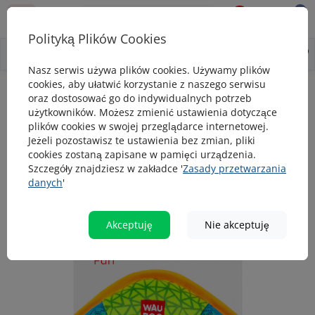
0
0
Polityką Plików Cookies
0
Wszystko o produkcie
Opis
Pytanie - odpowiedź
Nasz serwis używa plików cookies. Używamy plików
cookies, aby ułatwić korzystanie z naszego serwisu
Zabawki dla psa
Zabawka dla psa WAUDOG Fun, "Bumerang", Nieb
oraz dostosować go do indywidualnych potrzeb
użytkowników. Możesz zmienić ustawienia dotyczące
Zabawka dla psa WAUDOG Fun,
plików cookies w swojej przeglądarce internetowej.
"Bumerang", Niebieska
Jeżeli pozostawisz te ustawienia bez zmian, pliki
cookies zostaną zapisane w pamięci urządzenia.
Szczegóły znajdziesz w zakładce '
Zasady przetwarzania
danych
'
popularny
Akceptuję
Nie akceptuję