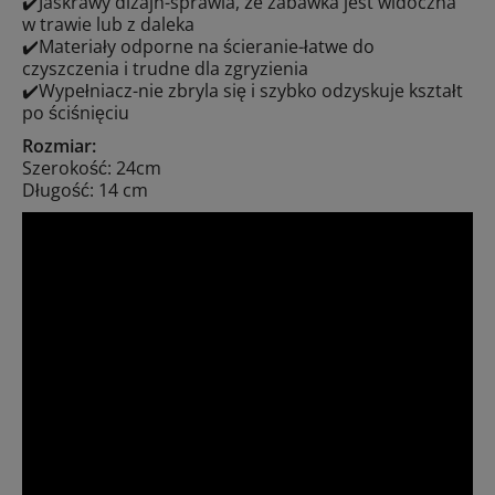
✔️Jaskrawy dizajn-sprawia, że zabawka jest widoczna
w trawie lub z daleka
✔️Materiały odporne na ścieranie-łatwe do
czyszczenia i trudne dla zgryzienia
✔️Wypełniacz-nie zbryla się i szybko odzyskuje kształt
po ściśnięciu
Rozmiar:
Szerokość: 24cm
Długość: 14 cm