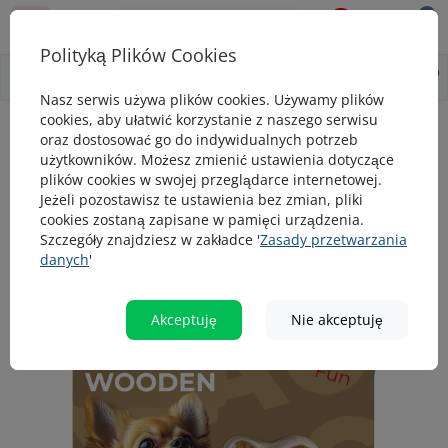
0
0
Polityką Plików Cookies
0
Wszystko o produkcie
Opis
Pytanie - odpowiedź
Nasz serwis używa plików cookies. Używamy plików
cookies, aby ułatwić korzystanie z naszego serwisu
Zabawki dla psa
Zabawka dla psa Rog do gryzienia WAUDOG Fun W
oraz dostosować go do indywidualnych potrzeb
użytkowników. Możesz zmienić ustawienia dotyczące
Zabawka dla psa Rog do gryzienia
plików cookies w swojej przeglądarce internetowej.
WAUDOG Fun Wooden, drewno, polimer,
Jeżeli pozostawisz te ustawienia bez zmian, pliki
cookies zostaną zapisane w pamięci urządzenia.
rozmiar XS
Szczegóły znajdziesz w zakładce '
Zasady przetwarzania
danych
'
Akceptuję
Nie akceptuję