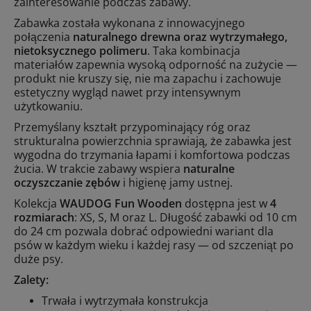
zainteresowanie podczas zabawy.
Zabawka została wykonana z innowacyjnego
połączenia
naturalnego drewna oraz wytrzymałego,
nietoksycznego polimeru
. Taka kombinacja
materiałów zapewnia wysoką odporność na zużycie —
produkt nie kruszy się, nie ma zapachu i zachowuje
estetyczny wygląd nawet przy intensywnym
użytkowaniu.
Przemyślany kształt przypominający róg oraz
strukturalna powierzchnia sprawiają, że zabawka jest
wygodna do trzymania łapami i komfortowa podczas
żucia. W trakcie zabawy wspiera
naturalne
oczyszczanie zębów
i higienę jamy ustnej.
Kolekcja
WAUDOG Fun Wooden
dostępna jest w
4
rozmiarach
: XS, S, M oraz L. Długość zabawki od 10 cm
do 24 cm pozwala dobrać odpowiedni wariant dla
psów w każdym wieku i każdej rasy — od szczeniąt po
duże psy.
Zalety:
Trwała i wytrzymała konstrukcja