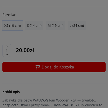
Rozmiar
XS (10 cm)
S (14 cm)
M (19 cm)
L (24 cm)
20.00zł
Dodaj do Koszyka
Krótki opis
Zabawka dla psów WAUDOG Fun Wooden Róg — trwałość,
bezpieczeństwo i przyjemność żucia WAUDOG Fun Wooden to