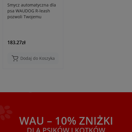
taśma odblaskowa, zielona
Smycz automatyczna dla
psa WAUDOG R-leash
pozwoli Twojemu
pupilowi cieszyć się
wolnością na bezpiecz..
183.27zł
Dodaj do Koszyka
WAU – 10% ZNIŻKI
DLA PSIKÓW I KOTKÓW