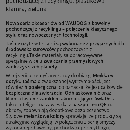
pochodzącej z recyklingu, plastikowa
klamra, zielona
Nowa seria akcesoriów od WAUDOG z bawełny
pochodzącej z recyklingu – połączenie klasycznego
stylu oraz nowoczesnych technologii.
Taśmy użyte w tej serii są
wykonane z przyjaznych dla
środowiska surowców
pochodzących z
recyklingu.Takie materiały są opracowywane
specjalnie w celu
zwalczania przemysłowych
zanieczyszczeń planety
.
W tej serii przemyślany każdy drobiazg.
Miękka w
dotyku taśma
o zwiększonej wytrzymałości. Jest
również
hipoalergiczna
, co oznacza, że jest całkowicie
bezpieczna dla zwierzęcia
.
Odblaskowa nić
oraz
klamra fastex z
zamkiem akumulującym światło
, a
także inteligentna zawieszka z
paszportem QR
na
obroży, zapewniają dodatkowe bezpieczeństwo.
Stylowe
melanżowe kolory
sprawiają, że produkty są
atrakcyjnie wyglądają, w połączeniu z serią smyczy
wykonanej z bawełny, pochodzącej z recyklingu,