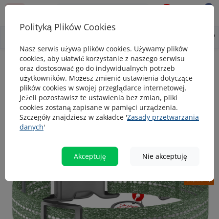
0
0
Polityką Plików Cookies
0
Wszystko o produkcie
Opis
Pytanie - odpowiedź
Nasz serwis używa plików cookies. Używamy plików
cookies, aby ułatwić korzystanie z naszego serwisu
Obroże
Obroża dla psa WAUDOG Re-cotton z paszportem QR, wykon
oraz dostosować go do indywidualnych potrzeb
użytkowników. Możesz zmienić ustawienia dotyczące
Obroża dla psa WAUDOG Re-cotton z
plików cookies w swojej przeglądarce internetowej.
paszportem QR, wykonane z bawełny
Jeżeli pozostawisz te ustawienia bez zmian, pliki
cookies zostaną zapisane w pamięci urządzenia.
pochodzącej z recyklingu, plastikowa
Szczegóły znajdziesz w zakładce '
Zasady przetwarzania
klamra, zielona
danych
'
Akceptuję
Nie akceptuję
TOP
popularny