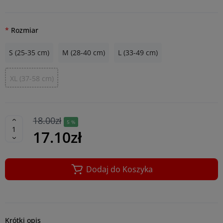
Rozmiar
S (25-35 cm)
M (28-40 cm)
L (33-49 cm)
XL (37-58 cm)
18.00zł
5 %
17.10zł
Dodaj do Koszyka
Krótki opis