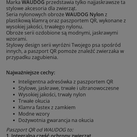
Marka
WAUDOG
przedstawia tylko najjaskrawsze ta
stylowe akcesoria dla zwierząt.
Seria nylonowych obroże
WAUDOG Nylon
z
plastikową klamrą oraz paszportem QR, wykonane z
wysokiej jakości, trwałego nylonu.
Obroże serii ozdobione są modnymi, jaskrawymi
wzorami.
Stylowy design serii wyróżni Twojego psa spośród
innych, a paszport QR pomoże znaleźć zwierzaka w
przypadku zagubienia.
Najważniejsze cechy:
Inteligentna adresówka z paszportem QR
Stylowe, jaskrawe, trwałe i ultranowoczesne
Wysokiej jakości, trwały nylon
Trwałe okucia
Klamra fastex z zamkiem
Modne wzory
Dożywotnia gwarancja na okucia
Paszport QR od WAUDOG to:
1. Integralna część ochrony zwierząt