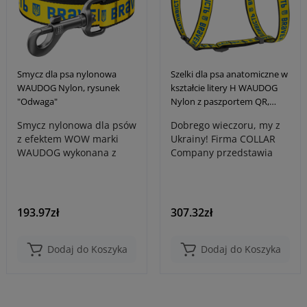
Smycz dla psa nylonowa
Szelki dla psa anatomiczne w
WAUDOG Nylon, rysunek
kształcie litery H WAUDOG
"Odwaga"
Nylon z paszportem QR,
rysunek "Odwaga"
Smycz nylonowa dla psów
Dobrego wieczoru, my z
z efektem WOW marki
Ukrainy! Firma COLLAR
WAUDOG wykonana z
Company przedstawia
wysokiej jakości, trwałego
nową patriotyczną
nylonu, z w..
kolekcje produktó..
193.97zł
307.32zł
Dodaj do Koszyka
Dodaj do Koszyka