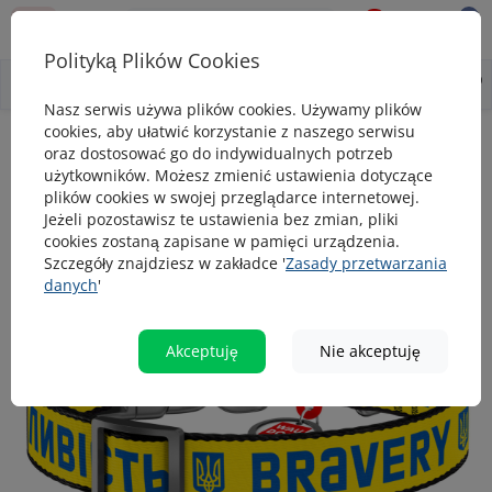
0
0
Polityką Plików Cookies
0
Wszystko o produkcie
Opis
Pytanie - odpowiedź
Nasz serwis używa plików cookies. Używamy plików
cookies, aby ułatwić korzystanie z naszego serwisu
Obroże
Obroża dla psa nylonowa WAUDOG Nylon z paszportem 
oraz dostosować go do indywidualnych potrzeb
użytkowników. Możesz zmienić ustawienia dotyczące
Obroża dla psa nylonowa WAUDOG
plików cookies w swojej przeglądarce internetowej.
Nylon z paszportem QR, rysunek
Jeżeli pozostawisz te ustawienia bez zmian, pliki
cookies zostaną zapisane w pamięci urządzenia.
"Odwaga"
Szczegóły znajdziesz w zakładce '
Zasady przetwarzania
danych
'
popularny
Akceptuję
Nie akceptuję