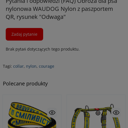
Pytania i odpowiedzi (FAQ) Obroża dla psa
nylonowa WAUDOG Nylon z paszportem
QR, rysunek "Odwaga"
Zadaj pytanie
Brak pytań dotyczących tego produktu.
Tagi:
collar
,
nylon
,
courage
Polecane produkty