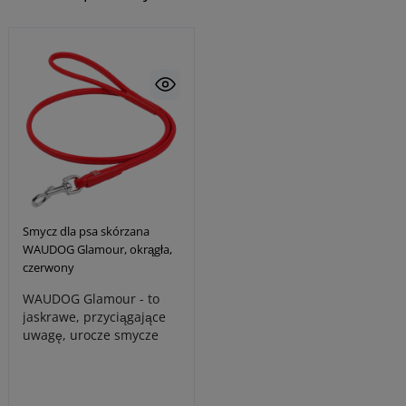
Smycz dla psa skórzana
WAUDOG Glamour, okrągła,
czerwony
WAUDOG Glamour - to
jaskrawe, przyciągające
uwagę, urocze smycze
dla psów. One
zachwycają i przyciąg..