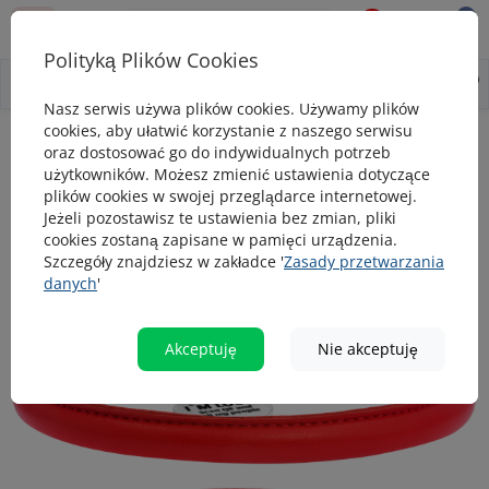
0
0
Polityką Plików Cookies
0
Wszystko o produkcie
Opis
Pytanie - odpowiedź
Nasz serwis używa plików cookies. Używamy plików
cookies, aby ułatwić korzystanie z naszego serwisu
Obroże
WAUDOG Glamour skórzana obroża dla psa z paszportem 
oraz dostosować go do indywidualnych potrzeb
użytkowników. Możesz zmienić ustawienia dotyczące
WAUDOG Glamour skórzana obroża dla
plików cookies w swojej przeglądarce internetowej.
psa z paszportem QR, okrągła, czerwona
Jeżeli pozostawisz te ustawienia bez zmian, pliki
cookies zostaną zapisane w pamięci urządzenia.
Szczegóły znajdziesz w zakładce '
Zasady przetwarzania
danych
'
TOP
popularny
Akceptuję
Nie akceptuję