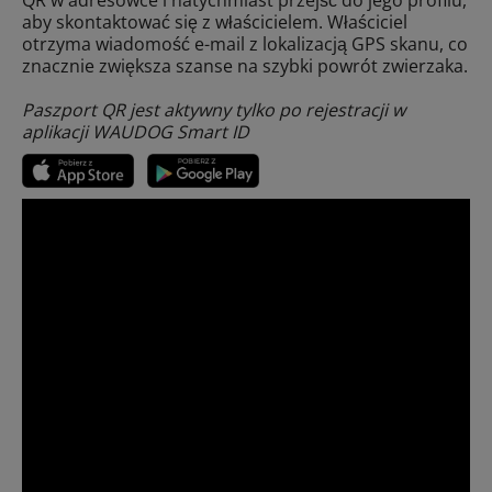
QR w adresówce i natychmiast przejść do jego profilu,
aby skontaktować się z właścicielem. Właściciel
otrzyma wiadomość e-mail z lokalizacją GPS skanu, co
znacznie zwiększa szanse na szybki powrót zwierzaka.
Paszport QR jest aktywny tylko po rejestracji w
aplikacji WAUDOG Smart ID