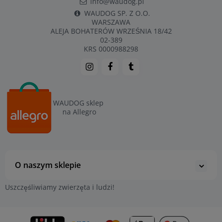
info@waudog.pl
WAUDOG SP. Z O.O.
WARSZAWA
ALEJA BOHATERÓW WRZEŚNIA 18/42
02-389
KRS 0000988298
WAUDOG sklep
na Allegro
O naszym sklepie
Uszczęśliwiamy zwierzęta i ludzi!