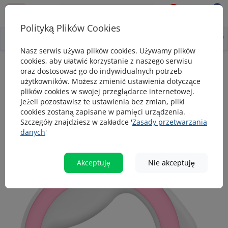
0
0
Polityką Plików Cookies
0
Wszystko o produkcie
Opis
Pytanie - odpowiedź
Nasz serwis używa plików cookies. Używamy plików
cookies, aby ułatwić korzystanie z naszego serwisu
Smyczе automatyczne
Smycz automatyczna dla psa okrągła WAUDO
oraz dostosować go do indywidualnych potrzeb
użytkowników. Możesz zmienić ustawienia dotyczące
Smycz automatyczna dla psa okrągła
plików cookies w swojej przeglądarce internetowej.
WAUDOG, rozmiar XS-M, od 10 do 40 kg,
Jeżeli pozostawisz te ustawienia bez zmian, pliki
cookies zostaną zapisane w pamięci urządzenia.
2,9 m, różowa
Szczegóły znajdziesz w zakładce '
Zasady przetwarzania
danych
'
popularny
Akceptuję
Nie akceptuję