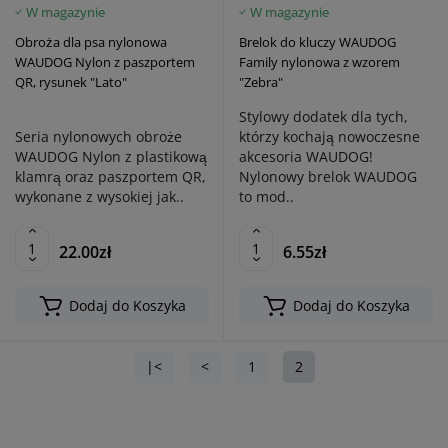
W magazynie
W magazynie
Obroża dla psa nylonowa
Brelok do kluczy WAUDOG
WAUDOG Nylon z paszportem
Family nylonowa z wzorem
QR, rysunek "Lato"
"Zebra"
Stylowy dodatek dla tych,
Seria nylonowych obroże
którzy kochają nowoczesne
WAUDOG Nylon z plastikową
akcesoria WAUDOG!
klamrą oraz paszportem QR,
Nylonowy brelok WAUDOG
wykonane z wysokiej jak..
to mod..
22.00zł
6.55zł
Dodaj do Koszyka
Dodaj do Koszyka
|<
<
1
2