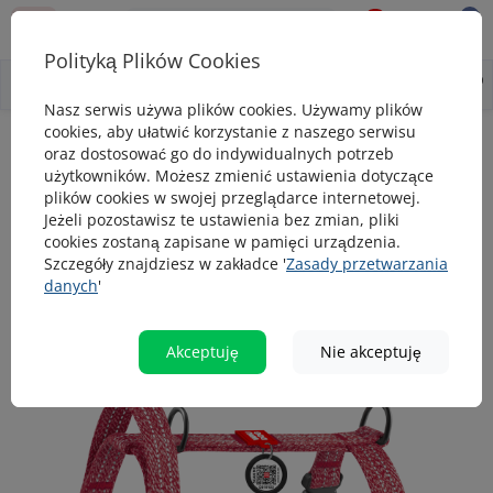
0
0
Polityką Plików Cookies
0
Wszystko o produkcie
Opis
Pytanie - odpowiedź
Nasz serwis używa plików cookies. Używamy plików
cookies, aby ułatwić korzystanie z naszego serwisu
Szelki dla psa
Szelki dla psa z rączką z regenerowanej bawełny, a
oraz dostosować go do indywidualnych potrzeb
użytkowników. Możesz zmienić ustawienia dotyczące
Szelki dla psa z rączką z regenerowanej
plików cookies w swojej przeglądarce internetowej.
bawełny, anatomiczny kształt litery H,
Jeżeli pozostawisz te ustawienia bez zmian, pliki
cookies zostaną zapisane w pamięci urządzenia.
WAUDOG Re-cotton z paszportem QR,
Szczegóły znajdziesz w zakładce '
Zasady przetwarzania
odblaskowe, plastikowy fastex, czerwone
danych
'
Akceptuję
Nie akceptuję
popularny