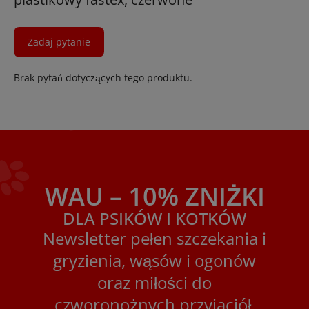
Zadaj pytanie
Brak pytań dotyczących tego produktu.
WAU – 10% ZNIŻKI
DLA PSIKÓW I KOTKÓW
Newsletter pełen szczekania i
gryzienia, wąsów i ogonów
oraz miłości do
czworonożnych przyjaciół.