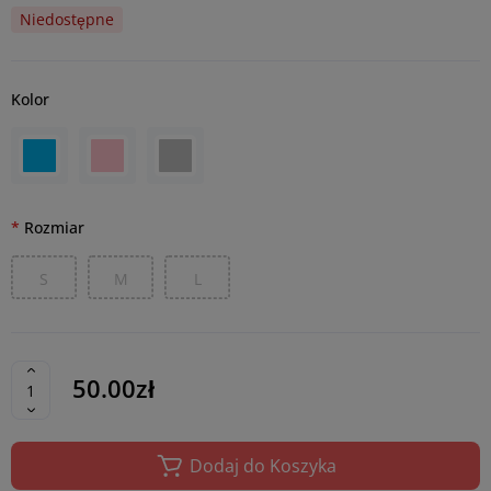
Niedostępne
Kolor
Rozmiar
S
M
L
50.00zł
Dodaj do Koszyka