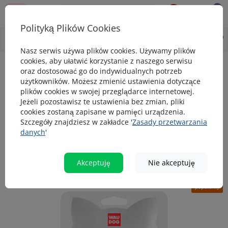
0
0
Polityką Plików Cookies
0
Wszystko o produkcie
Opis
Pytanie - odpowiedź
Nasz serwis używa plików cookies. Używamy plików
cookies, aby ułatwić korzystanie z naszego serwisu
Szelki dla psa
Szelka ze smyczą dla kotów oraz małych ras psów 
oraz dostosować go do indywidualnych potrzeb
użytkowników. Możesz zmienić ustawienia dotyczące
Szelka ze smyczą dla kotów oraz małych
plików cookies w swojej przeglądarce internetowej.
ras psów nylonowa WAUCAT Nylon z
Jeżeli pozostawisz te ustawienia bez zmian, pliki
cookies zostaną zapisane w pamięci urządzenia.
paszportem QR, rysunek «Awokado»,
Szczegóły znajdziesz w zakładce '
Zasady przetwarzania
plastikowy fastex XS (szerokośc 10 mm
danych
'
długość smyczy 122 cm)
Akceptuję
Nie akceptuję
popularny