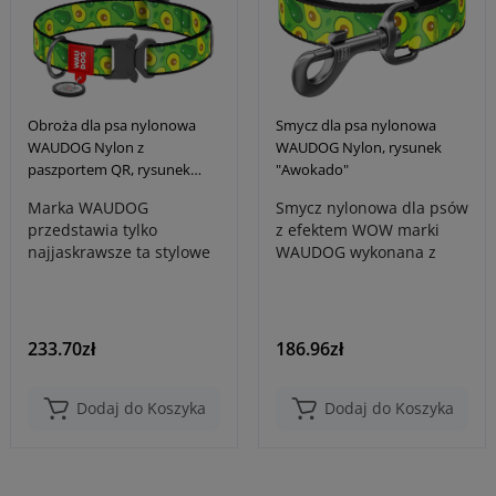
Obroża dla psa nylonowa
Smycz dla psa nylonowa
WAUDOG Nylon z
WAUDOG Nylon, rysunek
paszportem QR, rysunek
"Awokado"
"Awokado", metalowa
Marka WAUDOG
Smycz nylonowa dla psów
klamra fastex
przedstawia tylko
z efektem WOW marki
najjaskrawsze ta stylowe
WAUDOG wykonana z
akcesoria dla zwierząt.
wysokiej jakości, trwałego
Seria nylonowych obr..
nylonu, z w..
233.70zł
186.96zł
Dodaj do Koszyka
Dodaj do Koszyka