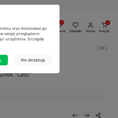
0
0
serwisu oraz dostosować go
Oglądane
Zakładki
Konto
Koszyk
 w swojej przeglądarce
rzykład
Obroża Waudog
ęci urządzenia. Szczegóły
Adresówki
Puller
1/2
ę
Nie akceptuję
sunek "Lato"