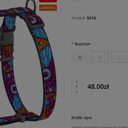
popularny
Artykuł:
5616
Rozmiar
S
M
L
48.00zł
Krótki opis
Nowa anatomicznego kształtu