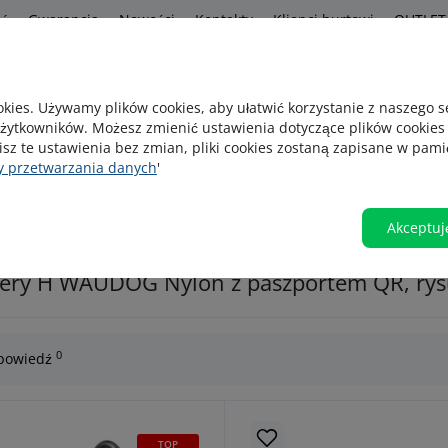
ść
Gwarancja
Nowości
Kontakty
Klienci hurtowi
OUTLET
s
kies. Używamy plików cookies, aby ułatwić korzystanie z naszego 
żytkowników. Możesz zmienić ustawienia dotyczące plików cookies
Szukam na p
isz te ustawienia bez zmian, pliki cookies zostaną zapisane w pami
y przetwarzania danych
'
yczne
Szelki
Ubranka
Kagańce
Akceptuj
 kształcie litery H WAUDOG Nylon z paszportem QR, rysunek "Lato"
 litery H WAUDOG Nylon z paszportem QR, ry
0
dpowiedź
TOP