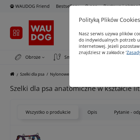
WAUDOG Friend
Bestsellery
O nas
Dostawa i płatno
Polityką Plików Cookie
Nasz serwis używa plików coo
do indywidualnych potrzeb u
internetowej. Jeżeli pozostaw
znajdziesz w zakładce '
Zasad
Obroże
Smycze
Smyczе automat
Szelki dla psa
Nylonowe szelki
Szelki dla psa anatomiczne w
Szelki dla psa anatomiczne w kształcie
Wszystko o produkcie
Opis
Pytanie - o