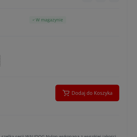
W magazynie
Dodaj do Koszyka
 szelka serii WAUDOG Nylon wykonana z wysokiej jakości,