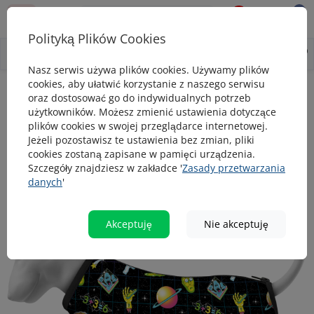
0
0
Polityką Plików Cookies
0
Wszystko o produkcie
Opis
Pytanie - odpowiedź
Nasz serwis używa plików cookies. Używamy plików
cookies, aby ułatwić korzystanie z naszego serwisu
Dizajnerskie akcesoria
Wiatrówka dla psa WAUDOG Clothes, rysunek
oraz dostosować go do indywidualnych potrzeb
użytkowników. Możesz zmienić ustawienia dotyczące
Wiatrówka dla psa WAUDOG Clothes,
plików cookies w swojej przeglądarce internetowej.
rysunek "Rick i Morty 2"
Jeżeli pozostawisz te ustawienia bez zmian, pliki
cookies zostaną zapisane w pamięci urządzenia.
Szczegóły znajdziesz w zakładce '
Zasady przetwarzania
danych
'
popularny
Akceptuję
Nie akceptuję