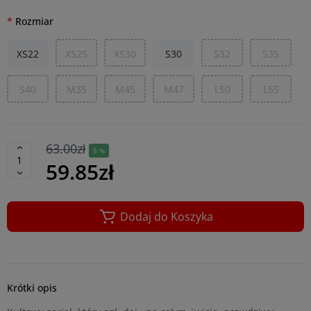
Rozmiar
XS22
XS25
XS30
S30
S32
S35
S40
M35
M45
M47
L50
L55
63.00zł
5 %
59.85zł
Dodaj do Koszyka
Krótki opis