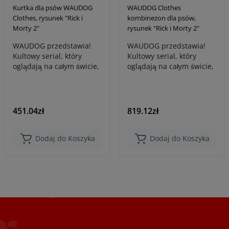
Kurtka dla psów WAUDOG
WAUDOG Clothes
Clothes, rysunek "Rick i
kombinezon dla psów,
Morty 2"
rysunek "Rick i Morty 2"
WAUDOG przedstawia!
WAUDOG przedstawia!
Kultowy serial, który
Kultowy serial, który
oglądają na całym świcie,
oglądają na całym świcie,
prawdziwy fenomen
prawdziwy fenomen
kulturo..
kulturo..
451.04zł
819.12zł
Dodaj do Koszyka
Dodaj do Koszyka