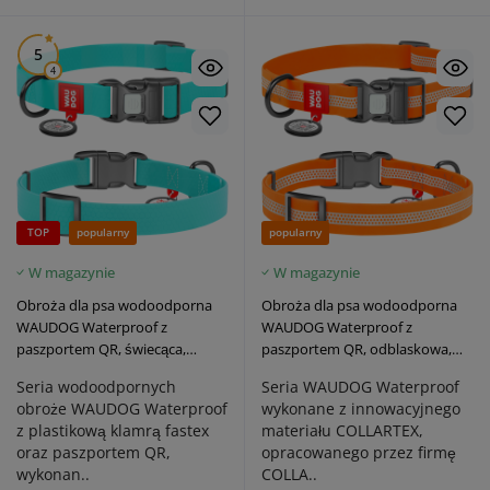
5
4
TOP
popularny
popularny
W magazynie
W magazynie
Obroża dla psa wodoodporna
Obroża dla psa wodoodporna
WAUDOG Waterproof z
WAUDOG Waterproof z
paszportem QR, świecąca,
paszportem QR, odblaskowa,
plastikowa klamra fastex,
plastikowa klamra fastex,
Seria wodoodpornych
Seria WAUDOG Waterproof
miętowa
pomarańczowa
obroże WAUDOG Waterproof
wykonane z innowacyjnego
z plastikową klamrą fastex
materiału COLLARTEX,
oraz paszportem QR,
opracowanego przez firmę
wykonan..
COLLA..