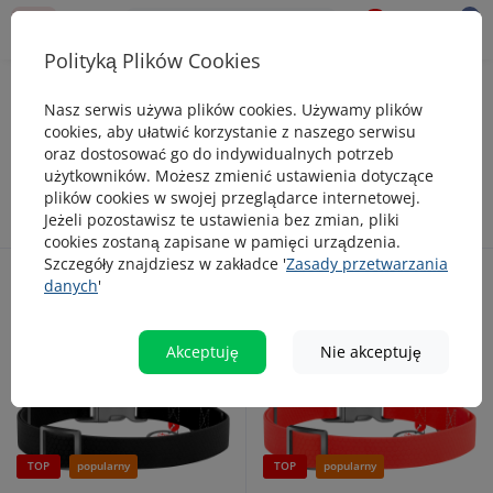
0
0
Polityką Plików Cookies
Obroże
Wodoodporne obroże
Nasz serwis używa plików cookies. Używamy plików
Wodoodporne obroże dla psa
cookies, aby ułatwić korzystanie z naszego serwisu
oraz dostosować go do indywidualnych potrzeb
użytkowników. Możesz zmienić ustawienia dotyczące
plików cookies w swojej przeglądarce internetowej.
Jeżeli pozostawisz te ustawienia bez zmian, pliki
cookies zostaną zapisane w pamięci urządzenia.
Szczegóły znajdziesz w zakładce '
Zasady przetwarzania
danych
'
4
5
1
1
Akceptuję
Nie akceptuję
TOP
popularny
TOP
popularny