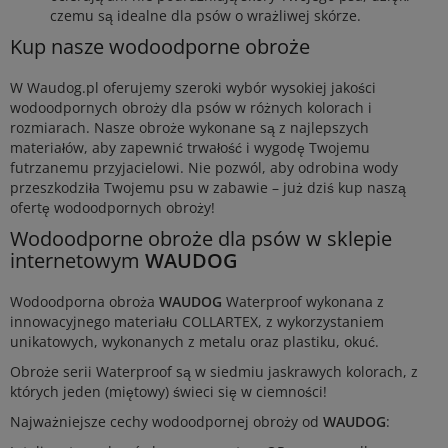
czemu są idealne dla psów o wrażliwej skórze.
Kup nasze wodoodporne obroże
W Waudog.pl oferujemy szeroki wybór wysokiej jakości
wodoodpornych obroży dla psów w różnych kolorach i
rozmiarach. Nasze obroże wykonane są z najlepszych
materiałów, aby zapewnić trwałość i wygodę Twojemu
futrzanemu przyjacielowi. Nie pozwól, aby odrobina wody
przeszkodziła Twojemu psu w zabawie – już dziś kup naszą
ofertę wodoodpornych obroży!
Wodoodporne obroże dla psów w sklepie
internetowym
WAUDOG
Wodoodporna obroża
WAUDOG
Waterproof wykonana z
innowacyjnego materiału COLLARTEX, z wykorzystaniem
unikatowych, wykonanych z metalu oraz plastiku, okuć.
Obroże serii Waterproof są w siedmiu jaskrawych kolorach, z
których jeden (miętowy) świeci się w ciemności!
Najważniejsze cechy wodoodpornej obroży od
WAUDOG
: