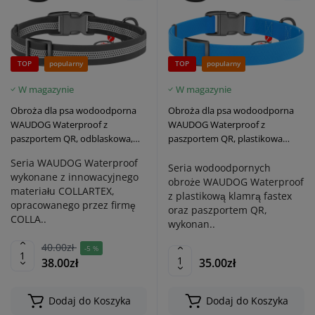
TOP
popularny
TOP
popularny
W magazynie
W magazynie
Obroża dla psa wodoodporna
Obroża dla psa wodoodporna
WAUDOG Waterproof z
WAUDOG Waterproof z
paszportem QR, odblaskowa,
paszportem QR, plastikowa
plastikowa klamra fastex, szara
klamra fastex, błękitna
Seria WAUDOG Waterproof
Seria wodoodpornych
wykonane z innowacyjnego
obroże WAUDOG Waterproof
materiału COLLARTEX,
z plastikową klamrą fastex
opracowanego przez firmę
oraz paszportem QR,
COLLA..
wykonan..
40.00zł
-5 %
38.00zł
35.00zł
Dodaj do Koszyka
Dodaj do Koszyka