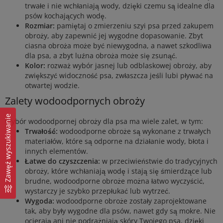
trwałe i nie wchłaniają wody, dzięki czemu są idealne dla
psów kochających wodę.
Rozmiar:
pamiętaj o zmierzeniu szyi psa przed zakupem
obroży, aby zapewnić jej wygodne dopasowanie. Zbyt
ciasna obroża może być niewygodna, a nawet szkodliwa
dla psa, a zbyt luźna obroża może się zsunąć.
Kolor:
rozważ wybór jasnej lub odblaskowej obroży, aby
zwiększyć widoczność psa, zwłaszcza jeśli lubi pływać na
otwartej wodzie.
Zalety wodoodpornych obroży
Zawęź wyszukiwanie
Wybór wodoodpornej obroży dla psa ma wiele zalet, w tym:
Trwałość:
wodoodporne obroże są wykonane z trwałych
materiałów, które są odporne na działanie wody, błota i
innych elementów.
Łatwe do czyszczenia:
w przeciwieństwie do tradycyjnych
obroży, które wchłaniają wodę i stają się śmierdzące lub
brudne, wodoodporne obroże można łatwo wyczyścić,
wystarczy je szybko przepłukać lub wytrzeć.
Wygoda:
wodoodporne obroże zostały zaprojektowane
tak, aby były wygodne dla psów, nawet gdy są mokre. Nie
ocierają ani nie podrażniają skóry Twojego psa, dzięki