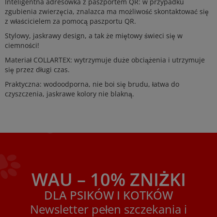
Inteligentna adresówka z paszportem QR: w przypadku
zgubienia zwierzęcia, znalazca ma możliwość skontaktować się
z właścicielem za pomocą paszportu QR.
Stylowy, jaskrawy design, a tak że miętowy świeci się w
ciemności!
Materiał COLLARTEX: wytrzymuje duże obciążenia i utrzymuje
się przez długi czas.
Praktyczna: wodoodporna, nie boi się brudu, łatwa do
czyszczenia, jaskrawe kolory nie blakną.
WAU – 10% ZNIŻKI
DLA PSIKÓW I KOTKÓW
Newsletter pełen szczekania i