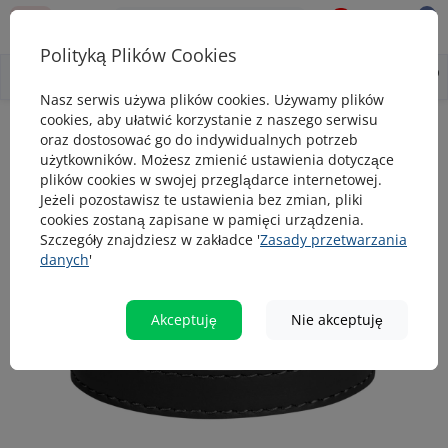
0
0
Polityką Plików Cookies
0
Wszystko o produkcie
Opis
Pytanie - odpowiedź
Nasz serwis używa plików cookies. Używamy plików
cookies, aby ułatwić korzystanie z naszego serwisu
Obroże
Obroża dla psa skórzana WAUDOG Classic z paszportem Q
oraz dostosować go do indywidualnych potrzeb
użytkowników. Możesz zmienić ustawienia dotyczące
Obroża dla psa skórzana WAUDOG
plików cookies w swojej przeglądarce internetowej.
Classic z paszportem QR, czarna
Jeżeli pozostawisz te ustawienia bez zmian, pliki
cookies zostaną zapisane w pamięci urządzenia.
Szczegóły znajdziesz w zakładce '
Zasady przetwarzania
danych
'
TOP
popularny
Akceptuję
Nie akceptuję