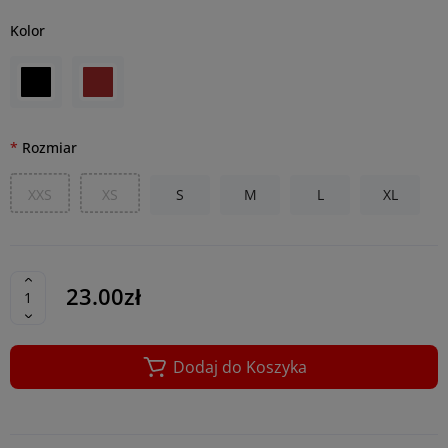
Kolor
Rozmiar
XXS
XS
S
M
L
XL
23.00zł
Dodaj do Koszyka