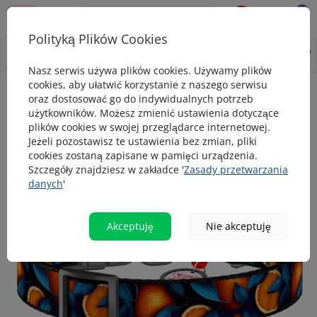
0
0
Polityką Plików Cookies
0
Wszystko o produkcie
Opis
Pytanie - odpowiedź
Nasz serwis używa plików cookies. Używamy plików
cookies, aby ułatwić korzystanie z naszego serwisu
Obroże
Obroża dla psa nylonowa WAUDOG Nylon z paszportem Q
oraz dostosować go do indywidualnych potrzeb
użytkowników. Możesz zmienić ustawienia dotyczące
Obroża dla psa nylonowa WAUDOG
plików cookies w swojej przeglądarce internetowej.
Nylon z paszportem QR, rysunek
Jeżeli pozostawisz te ustawienia bez zmian, pliki
cookies zostaną zapisane w pamięci urządzenia.
"Pomarańcze"
Szczegóły znajdziesz w zakładce '
Zasady przetwarzania
danych
'
popularny
Akceptuję
Nie akceptuję