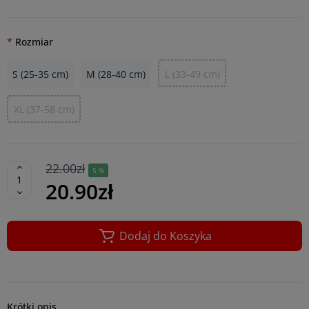
Rozmiar
S (25-35 cm)
M (28-40 cm)
L (33-49 cm)
XL (37-58 cm)
22.00zł
5 %
20.90zł
Dodaj do Koszyka
Krótki opis