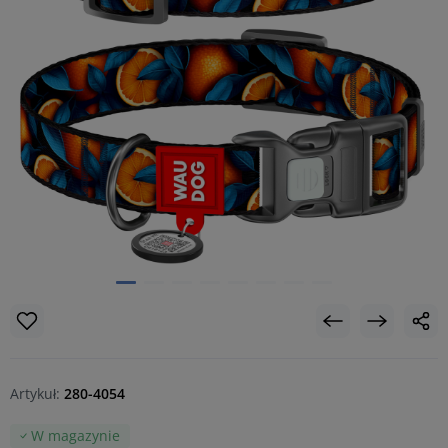
Artykuł:
280-4054
W magazynie