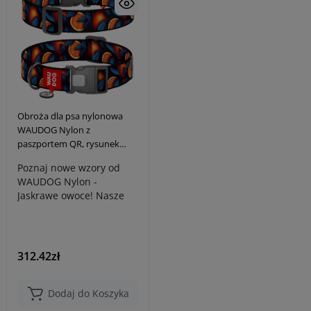
Obroża dla psa nylonowa
WAUDOG Nylon z
paszportem QR, rysunek
"Pomarańcze", XXL, 35 mm,
Poznaj nowe wzory od
46-70 cm
WAUDOG Nylon -
Jaskrawe owoce! Nasze
akcesoria dla psów z
motywami owocowymi s..
312.42zł
Dodaj do Koszyka