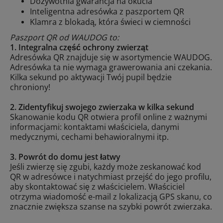
Dożywotnia gwarancja na okucia
Inteligentna adresówka z paszportem QR
Klamra z blokadą, która świeci w ciemności
Paszport QR od WAUDOG to:
1. Integralna część ochrony zwierząt
Adresówka QR znajduje się w asortymencie WAUDOG.
Adresówka ta nie wymaga grawerowania ani czekania.
Kilka sekund po aktywacji Twój pupil będzie
chroniony!
2. Zidentyfikuj swojego zwierzaka w kilka sekund
Skanowanie kodu QR otwiera profil online z ważnymi
informacjami: kontaktami właściciela, danymi
medycznymi, cechami behawioralnymi itp.
3. Powrót do domu jest łatwy
Jeśli zwierzę się zgubi, każdy może zeskanować kod
QR w adresówce i natychmiast przejść do jego profilu,
aby skontaktować się z właścicielem. Właściciel
otrzyma wiadomość e-mail z lokalizacją GPS skanu, co
znacznie zwiększa szanse na szybki powrót zwierzaka.