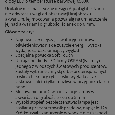
diody LED o temperaturze barwowej 6500K
Unikalny minimalistyczny design AquaLighter Nano
nie odwraca uwagi od obserwacji krajobrazu
akwarium. Jej mocowania pozwalają na umieszczenie
jej nad akwariami o grubości ścianek do 6 mm.
Główne zalety:
Najnowocześniejsza, rewolucyjna oprawa
oświetleniowa: niskie zużycie energii, wysoka
wydajność, oszałamiający wygląd
Specjalna powłoka Soft Touch
Ultrajasne diody LED firmy OSRAM (Niemcy),
jednego z wiodących światowych producentów,
zostały wybrane z myślą o bezpretensjonalnych
roślinach. Kolory ryb i roślin wyglądają tak
jaskrawo, jak to tylko możliwe w przypadku lamp
nano
Mocowanie umożliwia instalację lampy w
akwariach o grubości szkła do 5 mm
Wysoki stopień bezpieczeństwa: lampa jest
zasilana przez sterownik prądowy, napięcie 12V.
Krótkotrwałe zanurzenie w wodzie nie uszkodzi