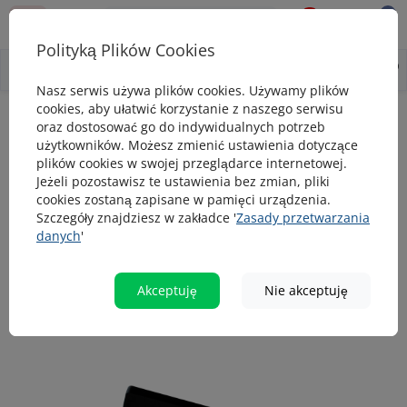
0
0
Polityką Plików Cookies
0
Wszystko o produkcie
Opis
Pytanie - odpowiedź
Nasz serwis używa plików cookies. Używamy plików
cookies, aby ułatwić korzystanie z naszego serwisu
Inne marki
Akwarystyka
AquaLighter Nano - oświetlenie LED d
oraz dostosować go do indywidualnych potrzeb
użytkowników. Możesz zmienić ustawienia dotyczące
AquaLighter Nano - oświetlenie LED do
plików cookies w swojej przeglądarce internetowej.
akwariów słodkowodnych o pojemności
Jeżeli pozostawisz te ustawienia bez zmian, pliki
cookies zostaną zapisane w pamięci urządzenia.
do 25 litrów
Szczegóły znajdziesz w zakładce '
Zasady przetwarzania
danych
'
popularny
Akceptuję
Nie akceptuję