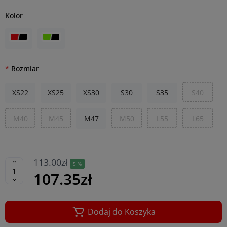
Kolor
Rozmiar
XS22
XS25
XS30
S30
S35
S40
M40
M45
M47
M50
L55
L65
113.00zł
5 %
107.35zł
Dodaj do Koszyka