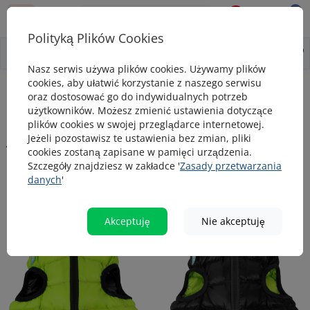
0
0
Polityką Plików Cookies
0
Wszystko o produkcie
Opis
Pytanie - odpowiedź
Nasz serwis używa plików cookies. Używamy plików
cookies, aby ułatwić korzystanie z naszego serwisu
Ubranka
AiryVest kurtka dla psa dwustronna, jasnozielona-czarna
oraz dostosować go do indywidualnych potrzeb
użytkowników. Możesz zmienić ustawienia dotyczące
AiryVest kurtka dla psa dwustronna,
plików cookies w swojej przeglądarce internetowej.
jasnozielona-czarna
Jeżeli pozostawisz te ustawienia bez zmian, pliki
cookies zostaną zapisane w pamięci urządzenia.
Szczegóły znajdziesz w zakładce '
Zasady przetwarzania
danych
'
TOP
popularny
Akceptuję
Nie akceptuję