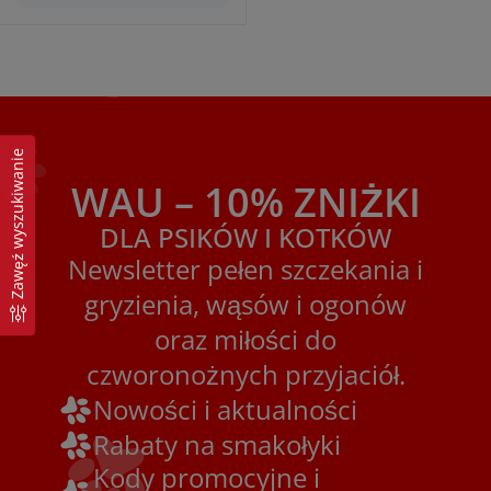
Zawęź wyszukiwanie
WAU – 10% ZNIŻKI
DLA PSIKÓW I KOTKÓW
Newsletter pełen szczekania i
gryzienia, wąsów i ogonów
oraz miłości do
czworonożnych przyjaciół.
Nowości i aktualności
Rabaty na smakołyki
Kody promocyjne i