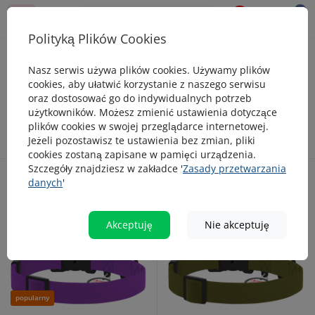
0
0
Polityką Plików Cookies
Obroże
Obroża z magnetyczną klamrą
Nasz serwis używa plików cookies. Używamy plików
Obroża z magnetyczną klamrą dla psa
cookies, aby ułatwić korzystanie z naszego serwisu
oraz dostosować go do indywidualnych potrzeb
użytkowników. Możesz zmienić ustawienia dotyczące
plików cookies w swojej przeglądarce internetowej.
Jeżeli pozostawisz te ustawienia bez zmian, pliki
cookies zostaną zapisane w pamięci urządzenia.
Szczegóły znajdziesz w zakładce '
Zasady przetwarzania
danych
'
Akceptuję
Nie akceptuję
popularny