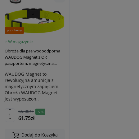
popularny
W magazynie
Obroża dla psa wodoodporna
WAUDOG Magnet z QR
paszportem, magnetyczna
klamra fastex, limonkowa
WAUDOG Magnet to
rewolucyjna amunicja z
magnetycznym zapięciem.
Obroża WAUDOG Magnet
jest wyposażon..
65.00zł
-5 %
61.75zł
Dodaj do Koszyka