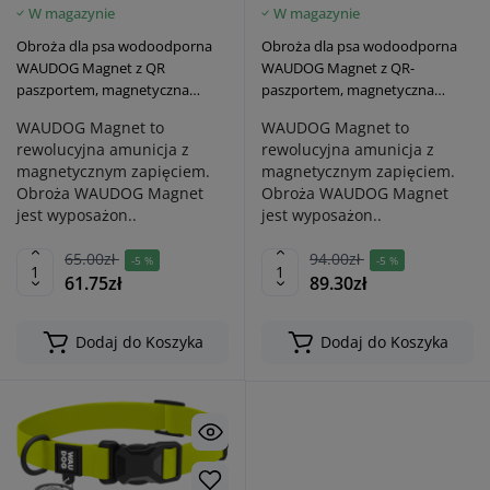
W magazynie
W magazynie
Obroża dla psa wodoodporna
Obroża dla psa wodoodporna
WAUDOG Magnet z QR
WAUDOG Magnet z QR-
paszportem, magnetyczna
paszportem, magnetyczna
klamra fastex, fioletowa
klamra fastex, khaki
WAUDOG Magnet to
WAUDOG Magnet to
rewolucyjna amunicja z
rewolucyjna amunicja z
magnetycznym zapięciem.
magnetycznym zapięciem.
Obroża WAUDOG Magnet
Obroża WAUDOG Magnet
jest wyposażon..
jest wyposażon..
65.00zł
94.00zł
-5 %
-5 %
61.75zł
89.30zł
Dodaj do Koszyka
Dodaj do Koszyka